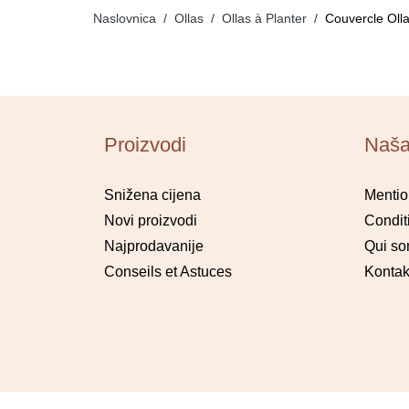
Naslovnica
Ollas
Ollas à Planter
Couvercle Olla
Proizvodi
Naša
Snižena cijena
Mentio
Novi proizvodi
Condit
Najprodavanije
Qui s
Conseils et Astuces
Kontakt