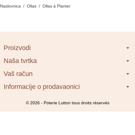
Naslovnica
Ollas
Ollas à Planter
Proizvodi
arrow_drop_down
Naša tvrtka
arrow_drop_down
Vaš račun
arrow_drop_down
Informacije o prodavaonici
arrow_drop_down
© 2026 - Poterie Lutton tous droits réservés