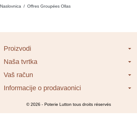
Naslovnica
Offres Groupées Ollas
Proizvodi
arrow_drop_down
Naša tvrtka
arrow_drop_down
Vaš račun
arrow_drop_down
Informacije o prodavaonici
arrow_drop_down
© 2026 - Poterie Lutton tous droits réservés