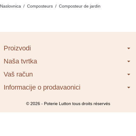
Naslovnica
Composteurs
Composteur de jardin
Proizvodi
arrow_drop_down
Naša tvrtka
arrow_drop_down
Vaš račun
arrow_drop_down
Informacije o prodavaonici
arrow_drop_down
© 2026 - Poterie Lutton tous droits réservés