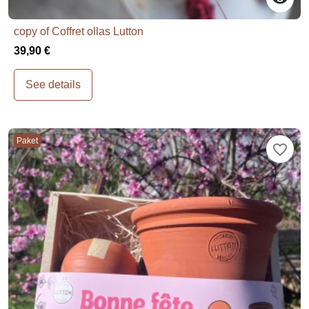
copy of Coffret ollas Lutton
39,90 €
See details
Paket
favorite_border