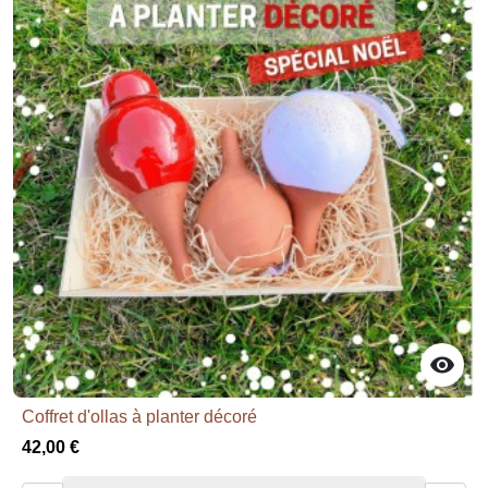

Coffret d'ollas à planter décoré
42,00 €