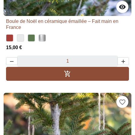

Boule de Noël en céramique émaillée – Fait main en
France
15,00 €



Dodaj u košaricu
favorite_border