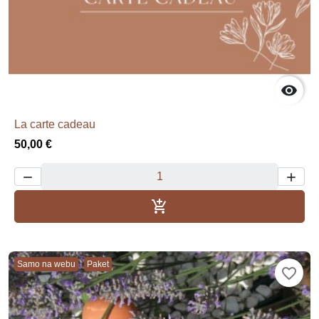

La carte cadeau
50,00 €



Dodaj u košaricu
Samo na webu
Paket
favorite_border