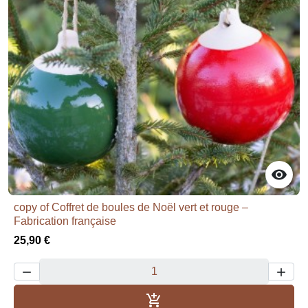

copy of Coffret de boules de Noël vert et rouge –
Fabrication française
25,90 €



Dodaj u košaricu