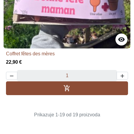

Coffret fêtes des mères
22,90 €



Dodaj u košaricu
Prikazuje 1-19 od 19 proizvoda