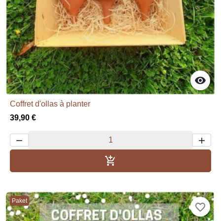

Coffret d'ollas à planter
39,90 €



Dodaj u košaricu
Paket
favorite_border