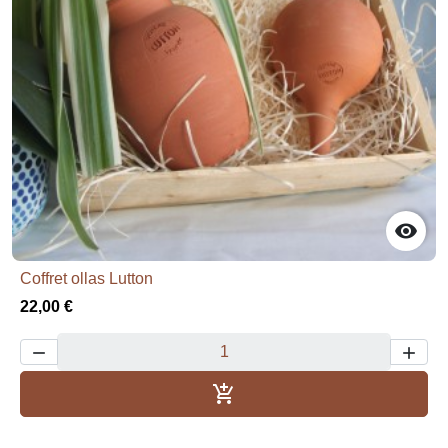

Coffret ollas Lutton
22,00 €



Dodaj u košaricu