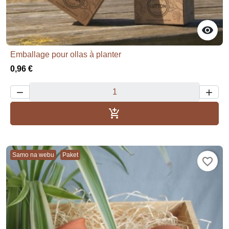

Emballage pour ollas à planter
0,96 €



Dodaj u košaricu
Samo na webu
Paket
favorite_border