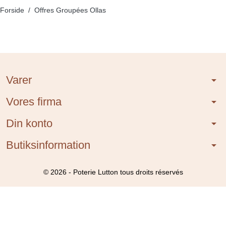
Forside
Offres Groupées Ollas
Varer
arrow_drop_down
Vores firma
arrow_drop_down
Din konto
arrow_drop_down
Butiksinformation
arrow_drop_down
© 2026 - Poterie Lutton tous droits réservés