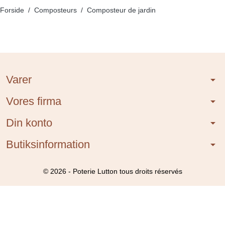
Forside
Composteurs
Composteur de jardin
Varer
arrow_drop_down
Vores firma
arrow_drop_down
Din konto
arrow_drop_down
Butiksinformation
arrow_drop_down
© 2026 - Poterie Lutton tous droits réservés