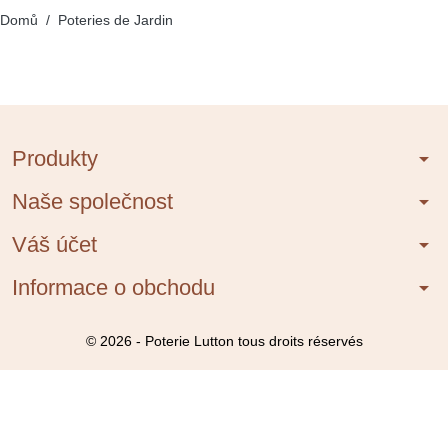
Domů
Poteries de Jardin
Produkty
arrow_drop_down
Naše společnost
arrow_drop_down
Váš účet
arrow_drop_down
Informace o obchodu
arrow_drop_down
© 2026 - Poterie Lutton tous droits réservés