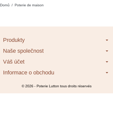
Domů
Poterie de maison
Produkty
arrow_drop_down
Naše společnost
arrow_drop_down
Váš účet
arrow_drop_down
Informace o obchodu
arrow_drop_down
© 2026 - Poterie Lutton tous droits réservés