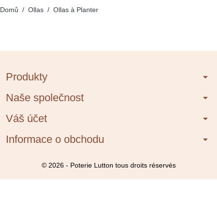
Domů
Ollas
Ollas à Planter
Produkty
arrow_drop_down
Naše společnost
arrow_drop_down
Váš účet
arrow_drop_down
Informace o obchodu
arrow_drop_down
© 2026 - Poterie Lutton tous droits réservés