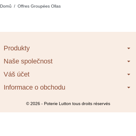
Domů
Offres Groupées Ollas
Produkty
arrow_drop_down
Naše společnost
arrow_drop_down
Váš účet
arrow_drop_down
Informace o obchodu
arrow_drop_down
© 2026 - Poterie Lutton tous droits réservés