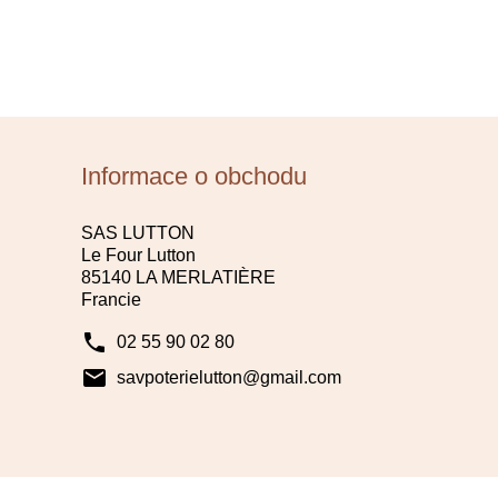
Informace o obchodu
SAS LUTTON
Le Four Lutton
85140 LA MERLATIÈRE
Francie
phone
02 55 90 02 80
mail
savpoterielutton@gmail.com